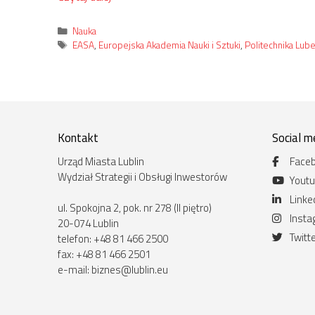
Kategorie
Nauka
Tagi
EASA
,
Europejska Akademia Nauki i Sztuki
,
Politechnika Lube
Kontakt
Social m
Urząd Miasta Lublin
Face
Wydział Strategii i Obsługi Inwestorów
Yout
Linke
ul. Spokojna 2, pok. nr 278 (II piętro)
Inst
20-074 Lublin
Twitt
telefon: +48 81 466 2500
fax: +48 81 466 2501
e-mail:
biznes@lublin.eu