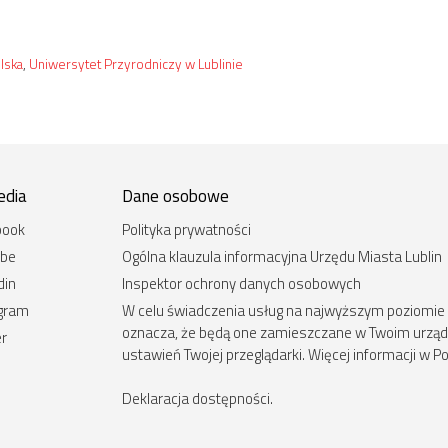
lska
,
Uniwersytet Przyrodniczy w Lublinie
edia
Dane osobowe
book
Polityka prywatności
ube
Ogólna klauzula informacyjna Urzędu Miasta Lublin
din
Inspektor ochrony danych osobowych
agram
W celu świadczenia usług na najwyższym poziomie st
oznacza, że będą one zamieszczane w Twoim urz
er
ustawień Twojej przeglądarki. Więcej informacji w Po
Deklaracja dostępności
.