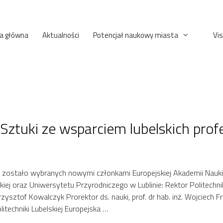
a główna
Aktualności
Potencjał naukowy miasta
Vis
Sztuki ze wsparciem lubelskich pro
 zostało wybranych nowymi członkami Europejskiej Akademii Nauki i
iej oraz Uniwersytetu Przyrodniczego w Lublinie: Rektor Politechniki 
rzysztof Kowalczyk Prorektor ds. nauki, prof. dr hab. inż. Wojciech F
itechniki Lubelskiej Europejska …