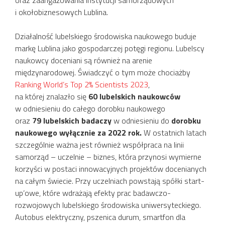
oraz zaangażowania instytucji samorządowych
i okołobiznesowych Lublina.
Działalność lubelskiego środowiska naukowego buduje
markę Lublina jako gospodarczej potęgi regionu. Lubelscy
naukowcy doceniani są również na arenie
międzynarodowej. Świadczyć o tym może chociażby
Ranking World’s Top 2% Scientists 2023
,
na której znalazło się
60 lubelskich naukowców
w odniesieniu do całego dorobku naukowego
oraz
79 lubelskich badaczy
w odniesieniu do
dorobku
naukowego wyłącznie za 2022 rok.
W ostatnich latach
szczególnie ważna jest również współpraca na linii
samorząd – uczelnie – biznes, która przynosi wymierne
korzyści w postaci innowacyjnych projektów docenianych
na całym świecie. Przy uczelniach powstają spółki start-
up’owe, które wdrażają efekty prac badawczo-
rozwojowych lubelskiego środowiska uniwersyteckiego.
Autobus elektryczny, pszenica durum, smartfon dla