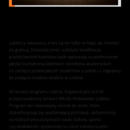
Naukowcy i Ambasadorzy
Lublina
Lubelscy naukowcy znani są nie tylko w kraju, ale również
za granicą. Doświadczenie i zdobyte kwalifikacje
przedstawicieli lubelskiej nauki wpływają na podnoszenie
jakości kształcenia lubelskich ośrodków akademickich,
co zachęca potencjalnych studentów z polski i z zagranicy
do podjęcia studiów właśnie w Lublinie.
W ramach programu Liderzy Organizacyjni został
przeprowadzony konkurs Młody Ambasador Lublina.
Program ten skierowany został do osób, które
charakteryzują się wyróżniającą postawą i aktywnością
na różnych płaszczyznach: nauki, kultury, sportu
czy działalności społecznej na rzecz szkoły/uczelni