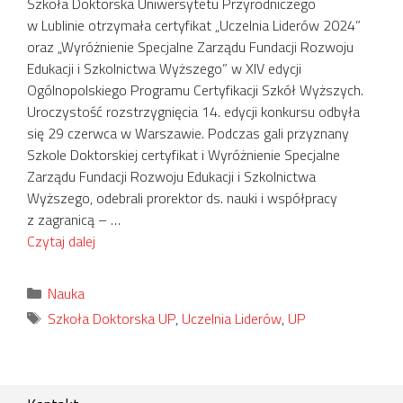
Szkoła Doktorska Uniwersytetu Przyrodniczego
w Lublinie otrzymała certyfikat „Uczelnia Liderów 2024”
oraz „Wyróżnienie Specjalne Zarządu Fundacji Rozwoju
Edukacji i Szkolnictwa Wyższego” w XIV edycji
Ogólnopolskiego Programu Certyfikacji Szkół Wyższych.
Uroczystość rozstrzygnięcia 14. edycji konkursu odbyła
się 29 czerwca w Warszawie. Podczas gali przyznany
Szkole Doktorskiej certyfikat i Wyróżnienie Specjalne
Zarządu Fundacji Rozwoju Edukacji i Szkolnictwa
Wyższego, odebrali prorektor ds. nauki i współpracy
z zagranicą – …
Czytaj dalej
Kategorie
Nauka
Tagi
Szkoła Doktorska UP
,
Uczelnia Liderów
,
UP