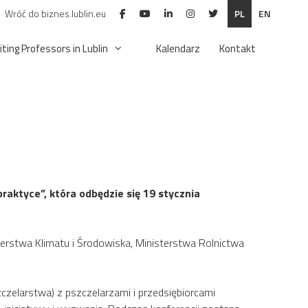
Wróć do biznes.lublin.eu
PL
EN
iting Professors in Lublin
Kalendarz
Kontakt
aktyce”, która odbędzie się 19 stycznia
terstwa Klimatu i Środowiska, Ministerstwa Rolnictwa
czelarstwa) z pszczelarzami i przedsiębiorcami