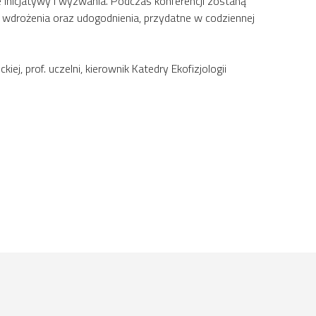
inicjatywy i wyzwania. Podczas konferencji zostaną
, wdrożenia oraz udogodnienia, przydatne w codziennej
ej, prof. uczelni, kierownik Katedry Ekofizjologii