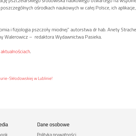
tację pszczelarskiego środowiska naukowego otwartego na wspólne 
 poszczególnych ośrodkach naukowych w całej Polsce, ich aplikacje
ia i fizjologia pszczoły miodnej” autorstwa dr hab. Anety Strachecki
yny Walerowicz – redaktora Wydawnictwa Pasieka.
 aktualnościach
.
urie-Skłodowskiej w Lublinie!
edia
Dane osobowe
book
Polityka prywatności