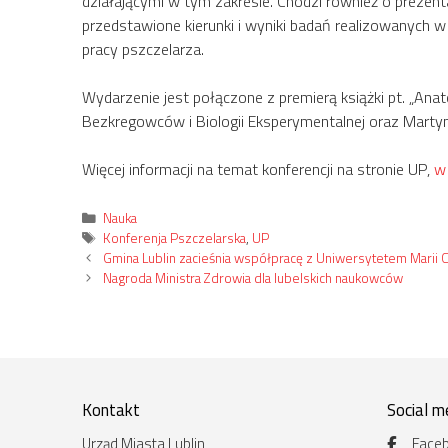
działającymi w tym zakresie. Chodzi również o prezen
przedstawione kierunki i wyniki badań realizowanych w
pracy pszczelarza.
Wydarzenie jest połączone z premierą książki pt. „Anatom
Bezkregowców i Biologii Eksperymentalnej oraz Mart
Więcej informacji na temat konferencji na stronie UP,
w
Kategorie
Nauka
Tagi
Konferenja Pszczelarska
,
UP
Gmina Lublin zacieśnia współpracę z Uniwersytetem Marii C
Nagroda Ministra Zdrowia dla lubelskich naukowców
Kontakt
Social m
Urząd Miasta Lublin
Face