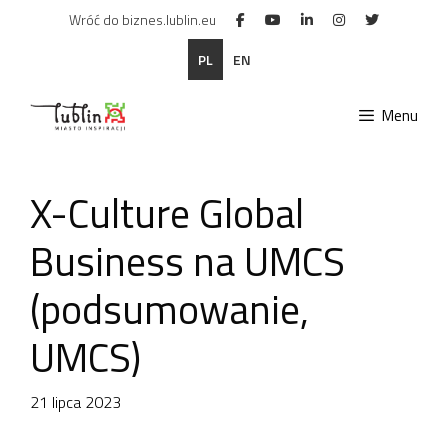
Przejdź
Wróć do biznes.lublin.eu
do
treści
PL
EN
Menu
X-Culture Global
Business na UMCS
(podsumowanie,
UMCS)
21 lipca 2023