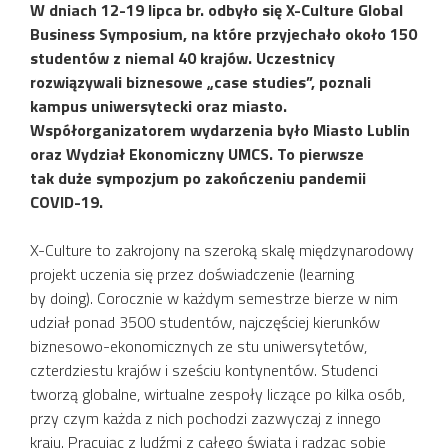
W dniach 12-19 lipca br. odbyło się X-Culture Global
Business Symposium, na które przyjechało około 150
studentów z niemal 40 krajów. Uczestnicy
rozwiązywali biznesowe „case studies”, poznali
kampus uniwersytecki oraz miasto.
Współorganizatorem wydarzenia było Miasto Lublin
oraz Wydział Ekonomiczny UMCS. To pierwsze
tak duże sympozjum po zakończeniu pandemii
COVID-19.
X-Culture to zakrojony na szeroką skalę międzynarodowy
projekt uczenia się przez doświadczenie (learning
by doing). Corocznie w każdym semestrze bierze w nim
udział ponad 3500 studentów, najczęściej kierunków
biznesowo-ekonomicznych ze stu uniwersytetów,
czterdziestu krajów i sześciu kontynentów. Studenci
tworzą globalne, wirtualne zespoły liczące po kilka osób,
przy czym każda z nich pochodzi zazwyczaj z innego
kraju. Pracując z ludźmi z całego świata i radząc sobie