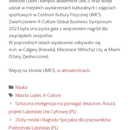
zwiedzili Lublin i kampus akademicki UMCS oraz wzięli
udział w miejskich wydarzeniach kulturalnych i zajęciach
sportowych w Centrum Kultury Fizycznej UMCS.
Zwieńczeniem X-Culture Global Business Symposium
2023 była uroczysta gala z wręczeniem nagród dla
zwycięskich zespołów.
W poprzednich latach wydarzenie odbywało się
m.in. w Calgary (Kanada), Maceracie (Włochy) czy w Miami
(Stany Zjednoczone).
Więcej na stronie UMCS,
w aktualnościach
.
Kategorie
Nauka
Tagi
Miasto Lublin
,
X-Culture
Sztuczna inteligencja ma pomagać lekarzom. Rusza
projekt Lubelskiej Unii Cyfrowej (PL)
Złoty medal i Nagroda Specjalna dla pracowników
Politechniki Lubelskiej (PL)