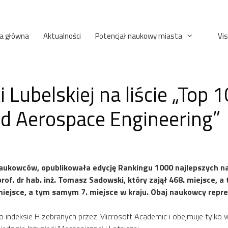
a główna
Aktualności
Potencjał naukowy miasta
Vis
Lubelskiej na liście „Top 1
nd Aerospace Engineering”
ukowców, opublikowała edycję Rankingu 1000 najlepszych na
 prof. dr hab. inż. Tomasz Sadowski, który zajął 468. miejsce,
. miejsce, a tym samym 7. miejsce w kraju. Obaj naukowcy repre
o indeksie H zebranych przez Microsoft Academic i obejmuje tylk