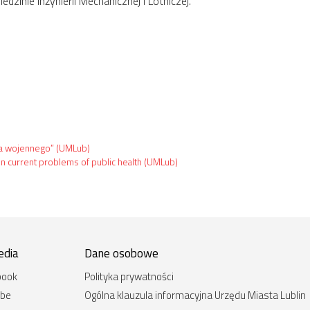
zinie Inżynierii Mechanicznej i Lotniczej.
ia wojennego” (UMLub)
 on current problems of public health (UMLub)
edia
Dane osobowe
book
Polityka prywatności
ube
Ogólna klauzula informacyjna Urzędu Miasta Lublin