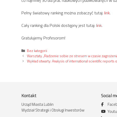
co najmniej 30 dla prac naukowych publikowanych w dzied
Pełny światowy ranking można zobaczyć tutaj:
link
.
Cały ranking dla Polski dostępny jest tutaj:
link
.
Gratulujemy Profesorom!
Kategorie
Bez kategorii
Warsztaty „Radzenie sobie ze stresem w czasie zagrożen
Wykład otwarty: Analysis of international scientific reports
Kontakt
Social m
Urząd Miasta Lublin
Face
Wydział Strategii i Obsługi Inwestorów
Yout