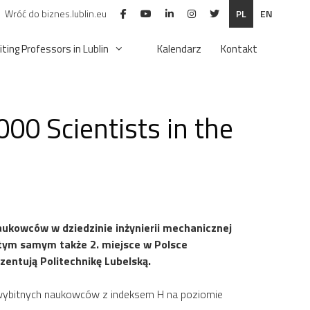
Wróć do biznes.lublin.eu
PL
EN
iting Professors in Lublin
Kalendarz
Kontakt
000 Scientists in the
ukowców w dziedzinie inżynierii mechanicznej
 a tym samym także 2. miejsce w Polsce
zentują Politechnikę Lubelską.
o wybitnych naukowców z indeksem H na poziomie